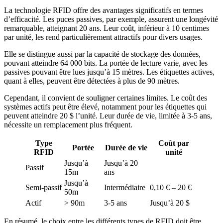
La technologie RFID offre des avantages significatifs en termes
d’efficacité. Les puces passives, par exemple, assurent une longévité
remarquable, atteignant 20 ans. Leur coût, inférieur à 10 centimes
par unité, les rend particulièrement attractifs pour divers usages.
Elle se distingue aussi par la capacité de stockage des données,
pouvant atteindre 64 000 bits. La portée de lecture varie, avec les
passives pouvant être lues jusqu’à 15 mètres. Les étiquettes actives,
quant à elles, peuvent être détectées à plus de 90 mètres.
Cependant, il convient de souligner certaines limites. Le coût des
systèmes actifs peut être élevé, notamment pour les étiquettes qui
peuvent atteindre 20 $ l’unité. Leur durée de vie, limitée à 3-5 ans,
nécessite un remplacement plus fréquent.
Type
Coût par
Portée
Durée de vie
RFID
unité
Jusqu’à
Jusqu’à 20
Passif
15m
ans
Jusqu’à
Semi-passif
Intermédiaire
0,10 € – 20 €
50m
Actif
> 90m
3-5 ans
Jusqu’à 20 $
En résumé, le choix entre les différents types de RFID doit être