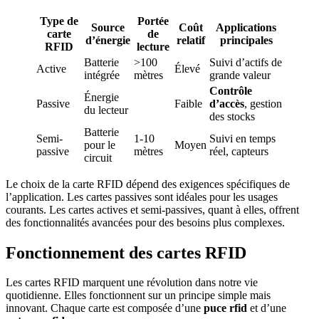
Type de
Portée
Source
Coût
Applications
carte
de
d’énergie
relatif
principales
RFID
lecture
Batterie
>100
Suivi d’actifs de
Active
Élevé
intégrée
mètres
grande valeur
Contrôle
Énergie
Passive
Faible
d’accès
, gestion
du lecteur
des stocks
Batterie
Semi-
1-10
Suivi en temps
pour le
Moyen
passive
mètres
réel, capteurs
circuit
Le choix de la carte RFID dépend des exigences spécifiques de
l’application. Les cartes passives sont idéales pour les usages
courants. Les cartes actives et semi-passives, quant à elles, offrent
des fonctionnalités avancées pour des besoins plus complexes.
Fonctionnement des cartes RFID
Les cartes RFID marquent une révolution dans notre vie
quotidienne. Elles fonctionnent sur un principe simple mais
innovant. Chaque carte est composée d’une
puce rfid
et d’une