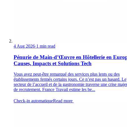
4 Aug 2026
·
1 min read
Pénurie de Main-d’Œuvre en Hôtellerie en Europ
Causes, Impacts et Solutions Tech
Vous avez peut-être remarqué des services plus lents ou des
établissements fermés certains jours. Ce n’est pas un hasard. Le
secteur de l’accueil et de la gastronomie traverse une crise maje
de recrutement. France Travail estime les be...
Check-in automatique
Read more