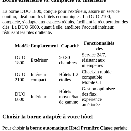
La borne DUO 1800, conçue pour l’extérieur, assure un service
continu, idéal pour les hôtels économiques. La DUO 2100,
compacte, s’adapte aux espaces réduits, facilitant la récupération des
clés. La DUO 6000, quant à elle, améliore l’accueil intérieur,
réduisant les files d’attente.
Fonctionnalités
Modèle
Emplacement
Capacité
clés
Service 24/7,
DUO
50-80
Extérieur
résistant aux
1800
chambres
intempéries
Check-in rapide,
DUO
Intérieur
Hôtels 1-2
compatible
2100
compact
étoiles
Mobile CI
Gestion optimisée
Hôtels
DUO
des flux,
Intérieur
moyen/haut
6000
expérience
de gamme
améliorée
Choisir la borne adaptée à votre hôtel
Pour choisir la
borne automatique Hotel Première Classe
parfaite,