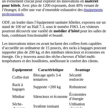
un événement crucial pour explorer les innovations en
matériel
pour hôtels
. Avec plus de 1200 exposants, dont 40% venant de
l’étranger, il offre une vue d’ensemble exhaustive des
équipements
professionnels
.
ODF, un leader dans l’équipement sanitaire hôtelier, exposera sur un
stand de 100 m² au Hall 7.3, sous le numéro F063. Les visiteurs
pourront découvrir une variété de
mobilier d’hôtel
pour les salles de
bain, combinant fonctionnalité et beauté.
Les innovations mises en avant incluent des coffres-forts capables
d’accueillir un ordinateur de 15 pouces, des racks à bagages pouvant
supporter plus de 200 kg, et des minibars silencieux et économes en
énergie. On y trouvera aussi des sèche-cheveux d’hôtel multi-
températures et des bouilloires, améliorant le confort des clients.
Équipement
Caractéristique
Avantage
Blocage après 3-4
Sécurité
Coffre-fort
tentatives
renforcée
Rack à
Supporte +200 kg
Robustesse
bagages
Économies
Minibar
Silencieux et économe
d’énergie
Sèche-
Utilisation
Système ionisant