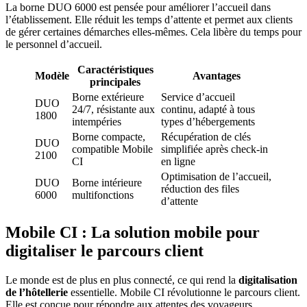
La borne DUO 6000 est pensée pour améliorer l’accueil dans
l’établissement. Elle réduit les temps d’attente et permet aux clients
de gérer certaines démarches elles-mêmes. Cela libère du temps pour
le personnel d’accueil.
Caractéristiques
Modèle
Avantages
principales
Borne extérieure
Service d’accueil
DUO
24/7, résistante aux
continu, adapté à tous
1800
intempéries
types d’hébergements
Borne compacte,
Récupération de clés
DUO
compatible Mobile
simplifiée après check-in
2100
CI
en ligne
Optimisation de l’accueil,
DUO
Borne intérieure
réduction des files
6000
multifonctions
d’attente
Mobile CI : La solution mobile pour
digitaliser le parcours client
Le monde est de plus en plus connecté, ce qui rend la
digitalisation
de l’hôtellerie
essentielle. Mobile CI révolutionne le parcours client.
Elle est conçue pour répondre aux attentes des voyageurs.