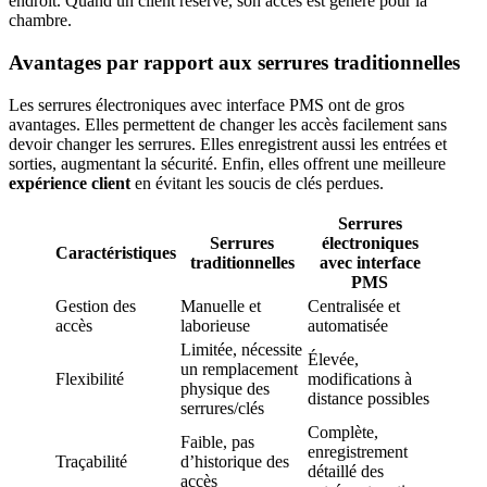
endroit. Quand un client réserve, son accès est généré pour la
chambre.
Avantages par rapport aux serrures traditionnelles
Les serrures électroniques avec interface PMS ont de gros
avantages. Elles permettent de changer les accès facilement sans
devoir changer les serrures. Elles enregistrent aussi les entrées et
sorties, augmentant la sécurité. Enfin, elles offrent une meilleure
expérience client
en évitant les soucis de clés perdues.
Serrures
Serrures
électroniques
Caractéristiques
traditionnelles
avec interface
PMS
Gestion des
Manuelle et
Centralisée et
accès
laborieuse
automatisée
Limitée, nécessite
Élevée,
un remplacement
Flexibilité
modifications à
physique des
distance possibles
serrures/clés
Complète,
Faible, pas
enregistrement
Traçabilité
d’historique des
détaillé des
accès