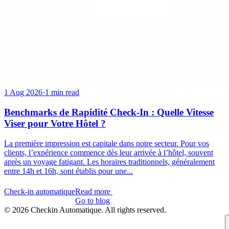
1 Aug 2026
·
1 min read
Benchmarks de Rapidité Check-In : Quelle Vitesse
Viser pour Votre Hôtel ?
La première impression est capitale dans notre secteur. Pour vos
clients, l’expérience commence dès leur arrivée à l’hôtel, souvent
après un voyage fatigant. Les horaires traditionnels, généralement
entre 14h et 16h, sont établis pour une...
Check-in automatique
Read more
Check-in automatique
Go to blog
© 2026 Checkin Automatique. All rights reserved.