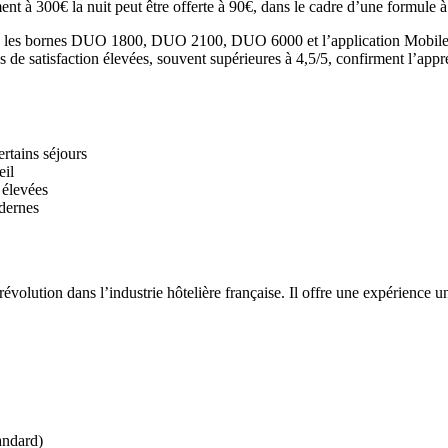
nt à 300€ la nuit peut être offerte à 90€, dans le cadre d’une formule à
ent : les bornes DUO 1800, DUO 2100, DUO 6000 et l’application Mobil
 notes de satisfaction élevées, souvent supérieures à 4,5/5, confirment 
rtains séjours
eil
 élevées
dernes
révolution dans l’industrie hôtelière française. Il offre une expérience 
andard)