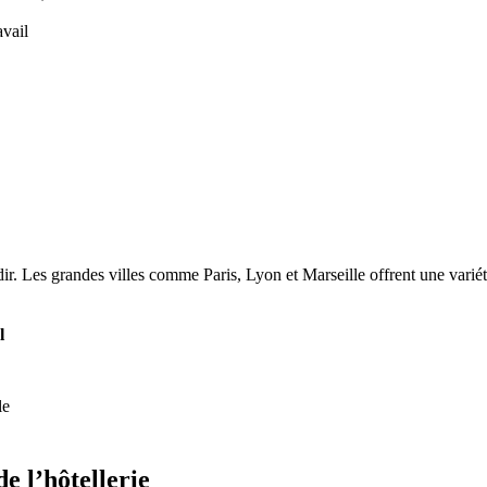
avail
r. Les grandes villes comme Paris, Lyon et Marseille offrent une varié
l
le
e l’hôtellerie