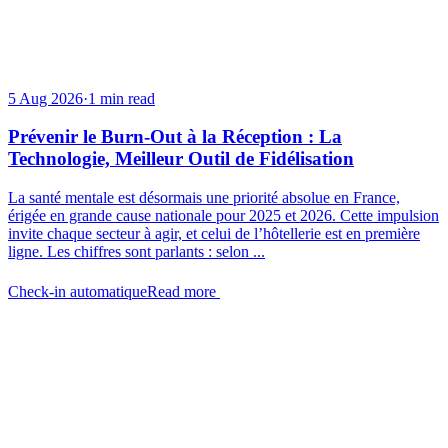
5 Aug 2026
·
1 min read
Prévenir le Burn-Out à la Réception : La
Technologie, Meilleur Outil de Fidélisation
La santé mentale est désormais une priorité absolue en France,
érigée en grande cause nationale pour 2025 et 2026. Cette impulsion
invite chaque secteur à agir, et celui de l’hôtellerie est en première
ligne. Les chiffres sont parlants : selon ...
Check-in automatique
Read more