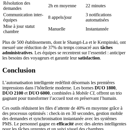
Résolution des
2h en moyenne
22 minutes
demandes
Communication inter-
3 notifications
8 appels/jour
équipes
automatisées
Mise à jour statut
Manuelle
Instantannée
chambre
Plus de 500 établissements, dont le Shangri-La et le Kempinski, ont
mesuré une réduction de 37% du temps consacré aux
tâches
administratives
. Les équipes se recentrent sur l’essentiel : anticiper
les besoins des voyageurs et garantir leur
satisfaction
.
Conclusion
L’automatisation intelligente redéfinit désormais les premières
impressions dans l’hôtellerie moderne. Les bornes
DUO 1800
,
DUO 2100
et
DUO 6000
, combinées à
Mobile CI
, offrent un trio
gagnant pour transformer l’accueil tout en préservant l’humain.
Ces outils réduisent les files d’attente de 40% en moyenne grâce à
des processus optimisés : check-in en 30 secondes, gestion mobile
des demandes et synchronisation instantanée avec les systèmes
PMS. Le personnel gagne en
efficacité
avec des alertes intelligentes
pour les tâches urgentes et un suivi visuel des chambres.