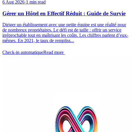
6 Aug 2026
·
1 min read
Gérer un Hôtel en Effectif Réduit : Guide de Survie
Diriger un établissement avec une petite équipe est une réalité pour
de nombreux propriétaires. Le défi est de taille : offrir un service
irréprochable tout en maîtrisant les coûts. Les chiffres parlent d’eux-
mêmes. En 2021, le taux de rempliss...
Check-in automatique
Read more