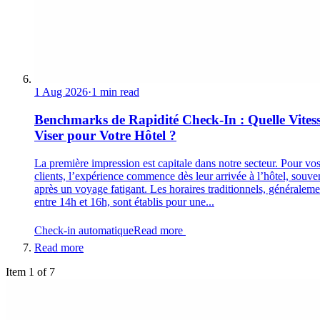
1 Aug 2026
·
1 min read
Benchmarks de Rapidité Check-In : Quelle Vites
Viser pour Votre Hôtel ?
La première impression est capitale dans notre secteur. Pour vo
clients, l’expérience commence dès leur arrivée à l’hôtel, souve
après un voyage fatigant. Les horaires traditionnels, généraleme
entre 14h et 16h, sont établis pour une...
Check-in automatique
Read more
Read more
Item 1 of 7