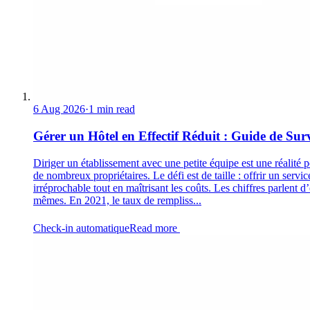
6 Aug 2026
·
1 min read
Gérer un Hôtel en Effectif Réduit : Guide de Sur
Diriger un établissement avec une petite équipe est une réalité 
de nombreux propriétaires. Le défi est de taille : offrir un servic
irréprochable tout en maîtrisant les coûts. Les chiffres parlent d
mêmes. En 2021, le taux de rempliss...
Check-in automatique
Read more