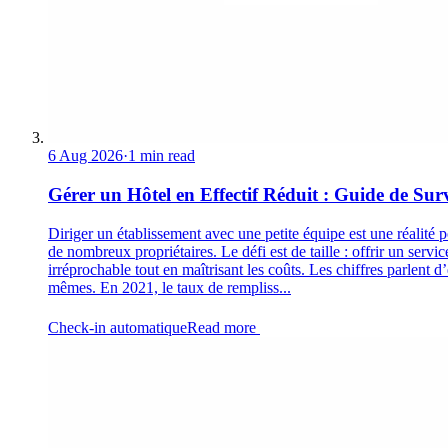
6 Aug 2026
·
1 min read
Gérer un Hôtel en Effectif Réduit : Guide de Sur
Diriger un établissement avec une petite équipe est une réalité 
de nombreux propriétaires. Le défi est de taille : offrir un servic
irréprochable tout en maîtrisant les coûts. Les chiffres parlent d
mêmes. En 2021, le taux de rempliss...
Check-in automatique
Read more