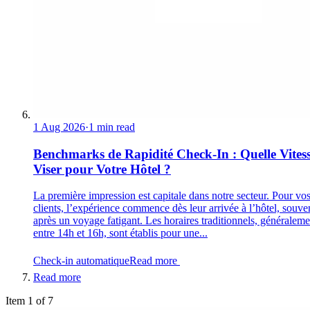
1 Aug 2026
·
1 min read
Benchmarks de Rapidité Check-In : Quelle Vites
Viser pour Votre Hôtel ?
La première impression est capitale dans notre secteur. Pour vo
clients, l’expérience commence dès leur arrivée à l’hôtel, souve
après un voyage fatigant. Les horaires traditionnels, généraleme
entre 14h et 16h, sont établis pour une...
Check-in automatique
Read more
Read more
Item 1 of 7