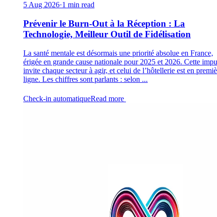
5 Aug 2026
·
1 min read
Prévenir le Burn-Out à la Réception : La
Technologie, Meilleur Outil de Fidélisation
La santé mentale est désormais une priorité absolue en France,
érigée en grande cause nationale pour 2025 et 2026. Cette impu
invite chaque secteur à agir, et celui de l’hôtellerie est en premi
ligne. Les chiffres sont parlants : selon ...
Check-in automatique
Read more