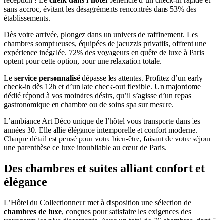
réception ! Le
cheik dans l’hôtel
bénéficie d’un check-in rapide et
sans accroc, évitant les désagréments rencontrés dans 53% des
établissements.
Dès votre arrivée, plongez dans un univers de raffinement. Les
chambres somptueuses, équipées de jacuzzis privatifs, offrent une
expérience inégalée. 72% des voyageurs en quête de luxe à Paris
optent pour cette option, pour une relaxation totale.
Le
service personnalisé
dépasse les attentes. Profitez d’un early
check-in dès 12h et d’un late check-out flexible. Un majordome
dédié répond à vos moindres désirs, qu’il s’agisse d’un repas
gastronomique en chambre ou de soins spa sur mesure.
L’ambiance Art Déco unique de l’hôtel vous transporte dans les
années 30. Elle allie élégance intemporelle et confort moderne.
Chaque détail est pensé pour votre bien-être, faisant de votre séjour
une parenthèse de luxe inoubliable au cœur de Paris.
Des chambres et suites alliant confort et
élégance
L’Hôtel du Collectionneur met à disposition une sélection de
chambres de luxe
, conçues pour satisfaire les exigences des