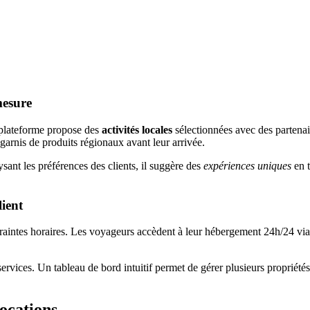
mesure
 plateforme propose des
activités locales
sélectionnées avec des partenair
rnis de produits régionaux avant leur arrivée.
lysant les préférences des clients, il suggère des
expériences uniques
en t
lient
raintes horaires. Les voyageurs accèdent à leur hébergement 24h/24 via
services. Un tableau de bord intuitif permet de gérer plusieurs propriété
Locations