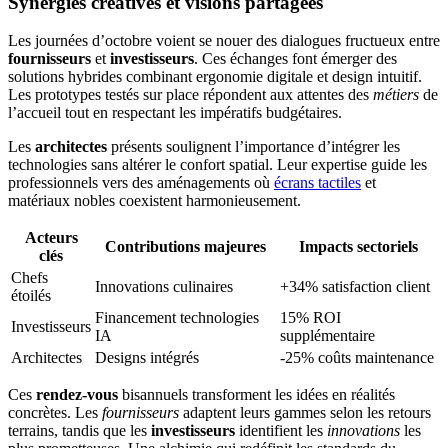
Synergies créatives et visions partagées
Les journées d’octobre voient se nouer des dialogues fructueux entre
fournisseurs
et
investisseurs
. Ces échanges font émerger des
solutions hybrides combinant ergonomie digitale et design intuitif.
Les prototypes testés sur place répondent aux attentes des
métiers
de
l’accueil tout en respectant les impératifs budgétaires.
Les
architectes
présents soulignent l’importance d’intégrer les
technologies sans altérer le confort spatial. Leur expertise guide les
professionnels vers des aménagements où
écrans tactiles
et
matériaux nobles coexistent harmonieusement.
Acteurs
Contributions majeures
Impacts sectoriels
clés
Chefs
Innovations culinaires
+34% satisfaction client
étoilés
Financement technologies
15% ROI
Investisseurs
IA
supplémentaire
Architectes
Designs intégrés
-25% coûts maintenance
Ces
rendez-vous
bisannuels transforment les idées en réalités
concrètes. Les
fournisseurs
adaptent leurs gammes selon les retours
terrains, tandis que les
investisseurs
identifient les
innovations
les