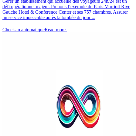
Gérer un établissement qui accueille des voyageurs 24h/24 est un
défi opérationnel majeur. Prenons l’exemple du Paris Marriott Rive
Gauche Hotel & Conference Center et ses 757 chambres. Assurer
un service impeccable après la tombée du jour ...
Check-in automatique
Read more