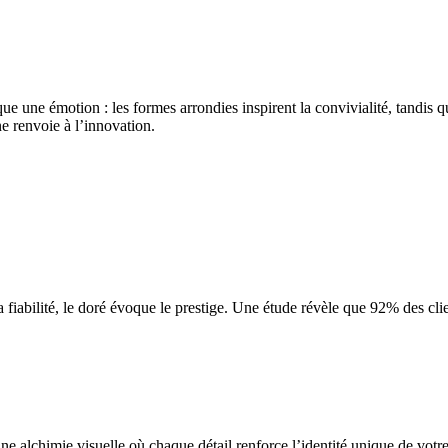
e une émotion : les formes arrondies inspirent la convivialité, tandis q
e renvoie à l’innovation.
a fiabilité, le doré évoque le prestige. Une étude révèle que 92% des cli
e alchimie visuelle où chaque détail renforce l’identité unique de votre