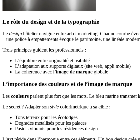
Le rôle du design et de la typographie
Le
design
hôtelier navigue entre art et marketing. Chaque courbe évoqu
– une police à empattements évoque le patrimoine, une linéale modern
Trois principes guident les professionnels :
L’équilibre entre originalité et lisibilité
L’adaptation aux supports digitaux (site web, appli mobile)
La cohérence avec l’
image de marque
globale
L’importance des couleurs et de l’image de marque
Les
couleurs
parlent plus fort que les mots. Le bleu marine transmet l
Le secret ? Adapter son
style
colorimétrique à sa cible :
Tons terreux pour les écolodges
Dégradés métallisés pour les palaces
Pastels vibrants pour les résidences design
L’
art
réside dans l’harmonie entre ces éléments. Un bon design crée un