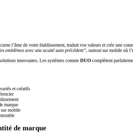
incarne l’âme de votre établissement, traduit vos valeurs et crée une 
es emblèmes avec une acuité sans précédent”
, surtout sur mobile où l’
es solutions innovantes. Les systèmes comme
DUO
complètent parfaitemen
ariés et créatifs
érencier
blissement
de marque
 sur mobile
émorable
ntité de marque