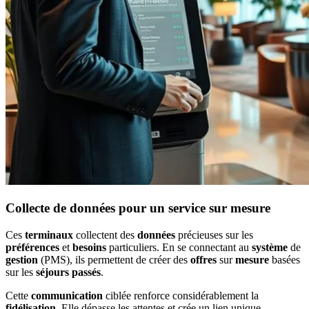
Collecte de données pour un service sur mesure
Ces
terminaux
collectent des
données
précieuses sur les
préférences
et
besoins
particuliers. En se connectant au
système
de
gestion
(PMS), ils permettent de créer des
offres
sur
mesure
basées
sur les
séjours
passés
.
Cette
communication
ciblée renforce considérablement la
fidélisation
. Elle dépasse les attentes et crée un lien unique.