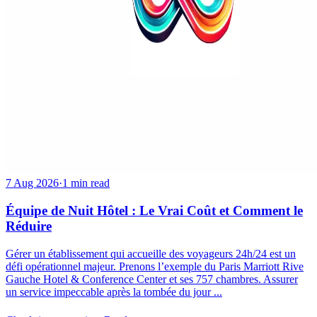
7 Aug 2026
·
1 min read
Équipe de Nuit Hôtel : Le Vrai Coût et Comment le
Réduire
Gérer un établissement qui accueille des voyageurs 24h/24 est un
défi opérationnel majeur. Prenons l’exemple du Paris Marriott Rive
Gauche Hotel & Conference Center et ses 757 chambres. Assurer
un service impeccable après la tombée du jour ...