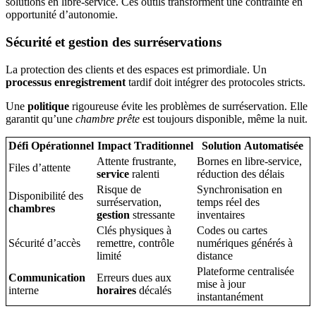
solutions en libre-service. Ces outils transforment une contrainte en
opportunité d’autonomie.
Sécurité et gestion des surréservations
La protection des clients et des espaces est primordiale. Un
processus enregistrement
tardif doit intégrer des protocoles stricts.
Une
politique
rigoureuse évite les problèmes de surréservation. Elle
garantit qu’une
chambre prête
est toujours disponible, même la nuit.
Défi Opérationnel
Impact Traditionnel
Solution Automatisée
Attente frustrante,
Bornes en libre-service,
Files d’attente
service
ralenti
réduction des délais
Risque de
Synchronisation en
Disponibilité des
surréservation,
temps réel des
chambres
gestion
stressante
inventaires
Clés physiques à
Codes ou cartes
Sécurité d’accès
remettre, contrôle
numériques générés à
limité
distance
Plateforme centralisée
Communication
Erreurs dues aux
mise à jour
interne
horaires
décalés
instantanément