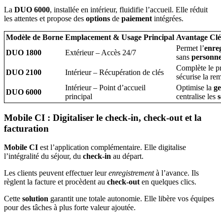
La
DUO 6000
, installée en intérieur, fluidifie l’accueil. Elle réduit
les attentes et propose des
options
de
paiement
intégrées.
Modèle de Borne
Emplacement & Usage Principal
Avantage Clé
Permet l’
enre
DUO 1800
Extérieur – Accès 24/7
sans
personne
Complète le pr
DUO 2100
Intérieur – Récupération de clés
sécurise la re
Intérieur – Point d’accueil
Optimise la
ge
DUO 6000
principal
centralise les
s
Mobile CI : Digitaliser le check-in, check-out et la
facturation
Mobile CI
est l’application complémentaire. Elle digitalise
l’intégralité du séjour, du
check-in
au départ.
Les clients peuvent effectuer leur
enregistrement
à l’avance. Ils
règlent la facture et procèdent au
check-out
en quelques clics.
Cette
solution
garantit une totale autonomie. Elle libère vos équipes
pour des tâches à plus forte valeur ajoutée.