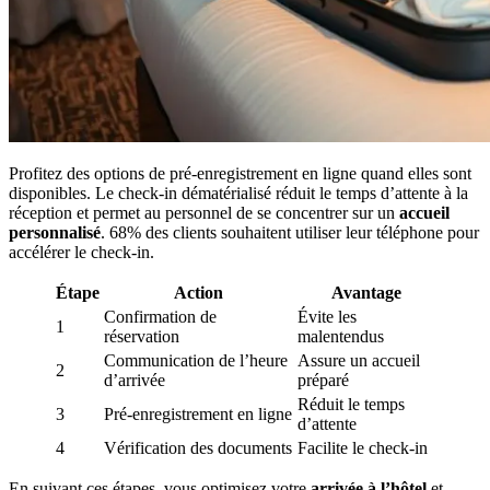
Profitez des options de pré-enregistrement en ligne quand elles sont
disponibles. Le check-in dématérialisé réduit le temps d’attente à la
réception et permet au personnel de se concentrer sur un
accueil
personnalisé
. 68% des clients souhaitent utiliser leur téléphone pour
accélérer le check-in.
Étape
Action
Avantage
Confirmation de
Évite les
1
réservation
malentendus
Communication de l’heure
Assure un accueil
2
d’arrivée
préparé
Réduit le temps
3
Pré-enregistrement en ligne
d’attente
4
Vérification des documents
Facilite le check-in
En suivant ces étapes, vous optimisez votre
arrivée à l’hôtel
et