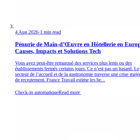
4 Aug 2026
·
1 min read
Pénurie de Main-d’Œuvre en Hôtellerie en Europ
Causes, Impacts et Solutions Tech
Vous avez peut-être remarqué des services plus lents ou des
établissements fermés certains jours. Ce n’est pas un hasard. Le
secteur de l’accueil et de la gastronomie traverse une crise maje
de recrutement. France Travail estime les be...
Check-in automatique
Read more