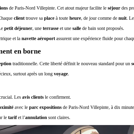
ions
de Paris-Nord Villepinte. Cet atout majeur facilite le
séjour
des pro
 Chaque
client
trouve sa
place
à toute
heure
, de jour comme de
nuit
. L
Le
petit déjeuner
, une
terrasse
et une
salle
de bain sont proposés.
trique et la
navette
aéroport
assurent une expérience fluide pour chaq
ement en borne
eption
traditionnelle. Cette liberté définit le nouveau standard pour un
s
cieux, surtout après un long
voyage
.
 crucial. Les
avis clients
le confirment.
oximité
avec le
parc expositions
de Paris-Nord Villepinte, à dix minute
r le
tarif
et l’
annulation
sont claires.