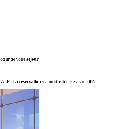
au cœur de votre
séjour
.
 Wi-Fi. La
réservation
via un
site
dédié est simplifiée.