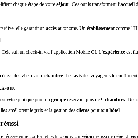
ifient chaque étape de votre
séjour
. Ces outils transforment l’
accueil
d
tardive, elle garantit un
accès
autonome. Un
établissement
comme l’Hot
I
. Cela suit un check-in via l’application Mobile CI. L’
expérience
est fl
ccédez plus vite à votre
chambre
. Les
avis
des voyageurs le confirment
ck-out
un
service
pratique pour un
groupe
réservant plus de 9
chambres
. Des
Elles améliorent le
prix
et la gestion des
clients
pour tout
hôtel
.
réussi
ce réussie entre confort et technologie. Un
séjour
réussi ne dépend pas