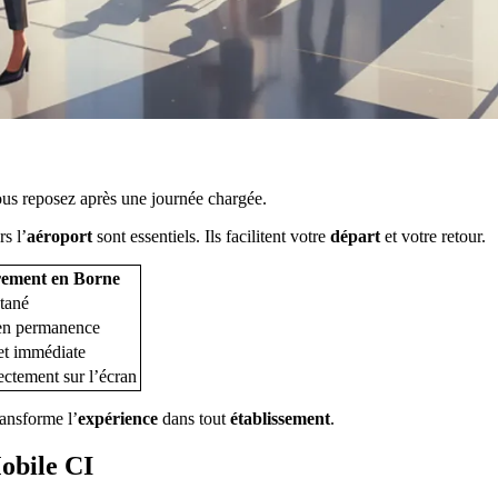
vous reposez après une journée chargée.
s l’
aéroport
sont essentiels. Ils facilitent votre
départ
et votre retour.
rement en Borne
tané
en permanence
t immédiate
ectement sur l’écran
ransforme l’
expérience
dans tout
établissement
.
obile CI