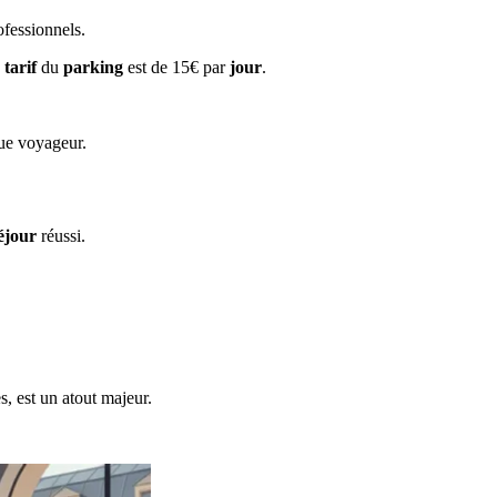
fessionnels.
e
tarif
du
parking
est de 15€ par
jour
.
ue voyageur.
éjour
réussi.
s, est un atout majeur.