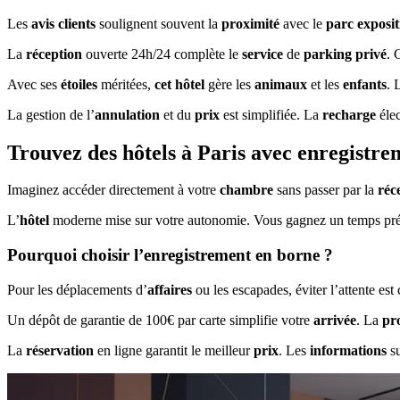
Les
avis clients
soulignent souvent la
proximité
avec le
parc exposit
La
réception
ouverte 24h/24 complète le
service
de
parking privé
.
Avec ses
étoiles
méritées,
cet hôtel
gère les
animaux
et les
enfants
. 
La gestion de l’
annulation
et du
prix
est simplifiée. La
recharge
élec
Trouvez des hôtels à Paris avec enregistr
Imaginez accéder directement à votre
chambre
sans passer par la
réc
L’
hôtel
moderne mise sur votre autonomie. Vous gagnez un temps pré
Pourquoi choisir l’enregistrement en borne ?
Pour les déplacements d’
affaires
ou les escapades, éviter l’attente est
Un dépôt de garantie de 100€ par carte simplifie votre
arrivée
. La
pr
La
réservation
en ligne garantit le meilleur
prix
. Les
informations
su