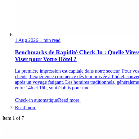
1 Aug 2026
·
1 min read
Benchmarks de Rapidité Check-In : Quelle Vites
Viser pour Votre Hôtel ?
La première impression est capitale dans notre secteur. Pour vo
clients, l’expérience commence dès leur arrivée à l’hôtel, souve
après un voyage fatigant. Les horaires traditionnels, généraleme
entre 14h et 16h, sont établis pour une...
Check-in automatique
Read more
Read more
Item 1 of 7