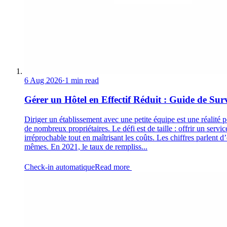
6 Aug 2026
·
1 min read
Gérer un Hôtel en Effectif Réduit : Guide de Sur
Diriger un établissement avec une petite équipe est une réalité 
de nombreux propriétaires. Le défi est de taille : offrir un servic
irréprochable tout en maîtrisant les coûts. Les chiffres parlent d
mêmes. En 2021, le taux de rempliss...
Check-in automatique
Read more