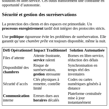
solutions en libre-service. Ces outils transforment une contrainte en
opportunité d’autonomie.
Sécurité et gestion des surréservations
La protection des clients et des espaces est primordiale. Un
processus enregistrement
tardif doit intégrer des protocoles stricts.
Une
politique
rigoureuse évite les problèmes de surréservation. Elle
garantit qu’une
chambre prête
est toujours disponible, même la nuit.
Défi Opérationnel
Impact Traditionnel
Solution Automatisée
Attente frustrante,
Bornes en libre-service,
Files d’attente
service
ralenti
réduction des délais
Risque de
Synchronisation en
Disponibilité des
surréservation,
temps réel des
chambres
gestion
stressante
inventaires
Clés physiques à
Codes ou cartes
Sécurité d’accès
remettre, contrôle
numériques générés à
limité
distance
Plateforme centralisée
Communication
Erreurs dues aux
mise à jour
interne
horaires
décalés
instantanément