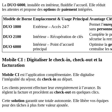
La
DUO 6000
, installée en intérieur, fluidifie l’accueil. Elle réduit
les attentes et propose des
options
de
paiement
intégrées.
Modèle de Borne
Emplacement & Usage Principal
Avantage Clé
Permet l’
enre
DUO 1800
Extérieur – Accès 24/7
sans
personne
Complète le pr
DUO 2100
Intérieur – Récupération de clés
sécurise la re
Intérieur – Point d’accueil
Optimise la
ge
DUO 6000
principal
centralise les
s
Mobile CI : Digitaliser le check-in, check-out et la
facturation
Mobile CI
est l’application complémentaire. Elle digitalise
l’intégralité du séjour, du
check-in
au départ.
Les clients peuvent effectuer leur
enregistrement
à l’avance. Ils
règlent la facture et procèdent au
check-out
en quelques clics.
Cette
solution
garantit une totale autonomie. Elle libère vos équipes
pour des tâches à plus forte valeur ajoutée.