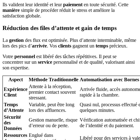
Ils valident leur identité et leur
paiement
en toute sécurité. Cette
manière
simple de procéder réduit le stress et améliore la
satisfaction globale.
Réduction des files d’attente et gain de temps
La
gestion
des flux est optimisée. Plus d’attente interminable, même
lors des pics d’
arrivée
. Vos
clients
gagnent un
temps
précieux.
Votre
personnel
est libéré des tâches répétitives. Il peut se
concentrer sur un
service
personnalisé et de qualité, valorisant ainsi
son expertise.
Aspect
Méthode Traditionnelle
Automatisation avec Borne
Attente à la réception,
Expérience
Arrivée fluide, accès autonome
premier contact souvent
Client
rapide à la chambre.
stressant.
Temps
Variable, peut être long
Quasi nul, processus effectué 
d’Attente
lors des affluences.
quelques minutes.
Sécurité
Gestion manuelle, risque
Vérification automatisée et chi
des
d’erreur ou de perte.
de l’identité et du paiement.
Données
Ressources
Englué dans
Libéré pour des services à val