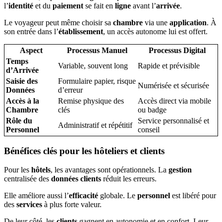
l’
identité
et du
paiement
se fait en
ligne
avant l’
arrivée
.
Le voyageur peut même choisir sa
chambre
via une
application
. À
son entrée dans l’
établissement
, un accès autonome lui est offert.
Aspect
Processus Manuel
Processus Digital
Temps
Variable, souvent long
Rapide et prévisible
d’Arrivée
Saisie des
Formulaire papier, risque
Numérisée et sécurisée
Données
d’erreur
Accès à la
Remise physique des
Accès direct via mobile
Chambre
clés
ou badge
Rôle du
Service personnalisé et
Administratif et répétitif
Personnel
conseil
Bénéfices clés pour les hôteliers et clients
Pour les
hôtels
, les avantages sont opérationnels. La
gestion
centralisée des
données clients
réduit les erreurs.
Elle améliore aussi l’
efficacité
globale. Le
personnel
est libéré pour
des
services
à plus forte valeur.
De leur côté, les
clients
gagnent en autonomie et en confort. Leur