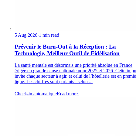
5 Aug 2026
·
1 min read
Prévenir le Burn-Out à la Réception : La
Technologie, Meilleur Outil de Fidélisation
La santé mentale est désormais une priorité absolue en France,
érigée en grande cause nationale pour 2025 et 2026. Cette impu
invite chaque secteur à agir, et celui de l’hôtellerie est en premi
ligne. Les chiffres sont parlants : selon ...
Check-in automatique
Read more