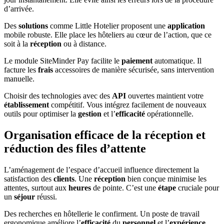
d’arrivée.
Des
solutions
comme Little Hotelier proposent une
application
mobile robuste. Elle place les hôteliers au cœur de l’action, que ce
soit à la
réception
ou à distance.
Le module SiteMinder Pay facilite le
paiement
automatique. Il
facture les
frais
accessoires de manière sécurisée, sans intervention
manuelle.
Choisir des technologies avec des
API
ouvertes maintient votre
établissement
compétitif. Vous intégrez facilement de nouveaux
outils pour optimiser la
gestion
et l’
efficacité
opérationnelle.
Organisation efficace de la réception et
réduction des files d’attente
L’aménagement de l’espace d’accueil influence directement la
satisfaction des
clients
. Une
réception
bien conçue minimise les
attentes, surtout aux
heures
de pointe. C’est une
étape
cruciale pour
un
séjour
réussi.
Des recherches en hôtellerie le confirment. Un poste de travail
ergonomique améliore l’
efficacité
du
personnel
et l’
expérience