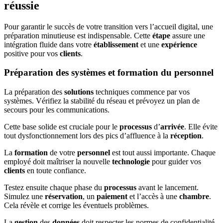
réussie
Pour garantir le succès de votre transition vers l’accueil digital, une
préparation minutieuse est indispensable. Cette
étape
assure une
intégration fluide dans votre
établissement
et une
expérience
positive pour vos
clients
.
Préparation des systèmes et formation du personnel
La préparation des
solutions
techniques commence par vos
systèmes. Vérifiez la stabilité du réseau et prévoyez un plan de
secours pour les communications.
Cette base solide est cruciale pour le
processus
d’
arrivée
. Elle évite
tout dysfonctionnement lors des pics d’affluence à la
réception
.
La
formation
de votre
personnel
est tout aussi importante. Chaque
employé doit maîtriser la nouvelle
technologie
pour guider vos
clients
en toute confiance.
Testez ensuite chaque phase du
processus
avant le lancement.
Simulez une
réservation
, un
paiement
et l’accès à une
chambre
.
Cela révèle et corrige les éventuels problèmes.
La
gestion
des
données
doit respecter les normes de confidentialité.