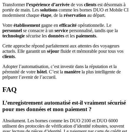
Transformer
l’expérience d’arrivée
de vos
clients
est désormais à
portée de main. Les
solutions
comme les bornes DUO et Mobile CI
modernisent chaque
étape
, de la
réservation
au départ.
Votre
établissement
gagne en
efficacité
opérationnelle. Le
personnel
se consacre à un
service
personnalisé, tandis que la
technologie
sécurise les
données
et les
paiements
.
Cette approche répond parfaitement aux attentes des voyageurs
actuels. Elle garantit un
séjour
fluide et mémorable pour tous vos
clients
.
Adopter l’automatisation, c’est investir dans la réputation et la
pérennité de votre
hôtel
. C’est la
manière
la plus intelligente de
préparer l’avenir de l’accueil.
FAQ
L’enregistrement automatisé est-il vraiment sécurisé
pour mes données et mon paiement ?
Absolument. Les bornes comme les DUO 2100 et DUO 6000
utilisent des protocoles de vérification d’identité robustes, souvent
avec lecture de pièces d’identité. Le paiement par carte de crédit est