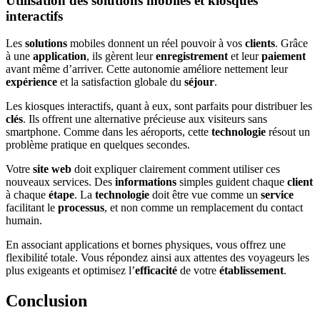
Utilisation des solutions mobiles et kiosques
interactifs
Les
solutions
mobiles donnent un réel pouvoir à vos
clients
. Grâce
à une
application
, ils gèrent leur
enregistrement
et leur
paiement
avant même d’arriver. Cette autonomie améliore nettement leur
expérience
et la satisfaction globale du
séjour
.
Les kiosques interactifs, quant à eux, sont parfaits pour distribuer les
clés
. Ils offrent une alternative précieuse aux visiteurs sans
smartphone. Comme dans les aéroports, cette
technologie
résout un
problème pratique en quelques secondes.
Votre
site web
doit expliquer clairement comment utiliser ces
nouveaux services. Des
informations
simples guident chaque
client
à chaque
étape
. La
technologie
doit être vue comme un
service
facilitant le
processus
, et non comme un remplacement du contact
humain.
En associant applications et bornes physiques, vous offrez une
flexibilité totale. Vous répondez ainsi aux attentes des voyageurs les
plus exigeants et optimisez l’
efficacité
de votre
établissement
.
Conclusion